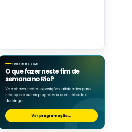
PRÓXIMOS DIAS
O que fazer neste fim de
semana no Rio?
Veja shows, teatro, exposições, atividades para
crianças e outros programas para sábado e
domingo.
Ver programação
→