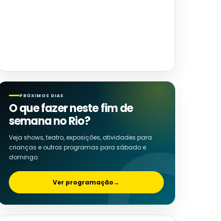
PRÓXIMOS DIAS
O que fazer neste fim de
semana no Rio?
Veja shows, teatro, exposições, atividades para
crianças e outros programas para sábado e
domingo.
Ver programação
→