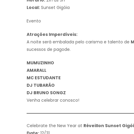
Horário:
21h às 5h
Local:
Sunset Gigóia
Evento
Atrações Imperdíveis:
A noite será embalada pelo carisma e talento de
M
sucessos de pagode.
MUMUZINHO
AMARALL
MC ESTUDANTE
DJ TUBARÃO
DJ BRUNO SONGZ
Venha celebrar conosco!
Celebrate the New Year at
Réveillon Sunset Gigó
Date:
12/31