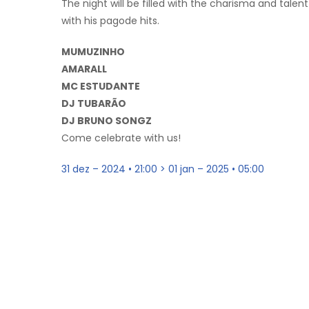
The night will be filled with the charisma and talen
with his pagode hits.
MUMUZINHO
AMARALL
MC ESTUDANTE
DJ TUBARÃO
DJ BRUNO SONGZ
Come celebrate with us!
31 dez – 2024 • 21:00 > 01 jan – 2025 • 05:00