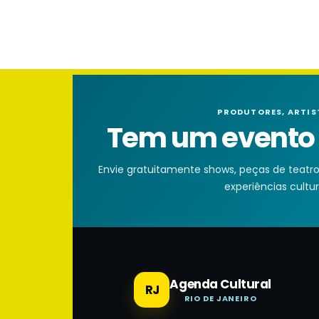
PRODUTORES, ARTIS
Tem um evento n
Envie gratuitamente shows, peças de teatro, 
experiências cultura
Agenda Cultural
RJ
RIO DE JANEIRO