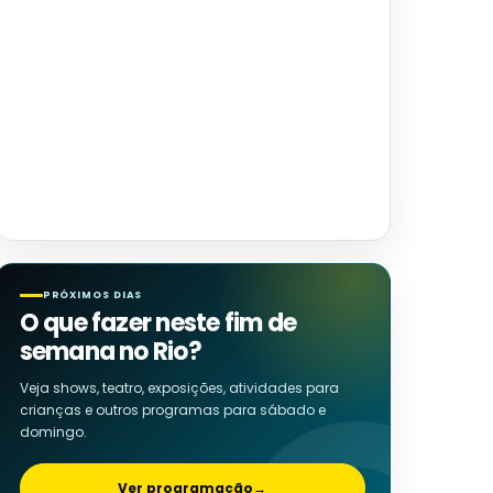
PRÓXIMOS DIAS
O que fazer neste fim de
semana no Rio?
Veja shows, teatro, exposições, atividades para
crianças e outros programas para sábado e
domingo.
Ver programação
→