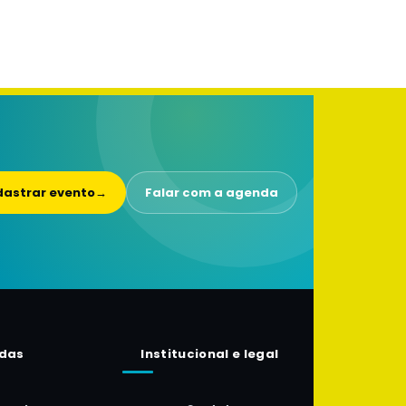
astrar evento
→
Falar com a agenda
das
Institucional e legal