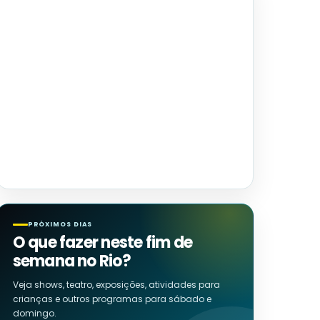
PRÓXIMOS DIAS
O que fazer neste fim de
semana no Rio?
Veja shows, teatro, exposições, atividades para
crianças e outros programas para sábado e
domingo.