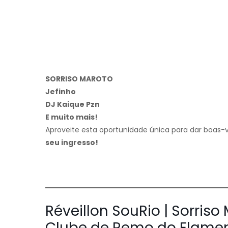
SORRISO MAROTO
Jefinho
DJ Kaique Pzn
E muito mais!
Aproveite esta oportunidade única para dar boas-
seu ingresso!
Réveillon SouRio | Sorris
Clube de Remo do Flame