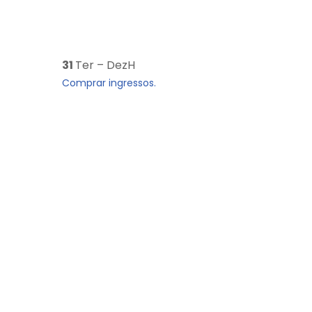
31
Ter – DezH
Comprar ingressos.