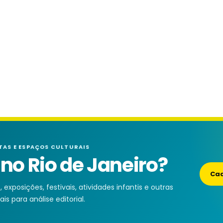
TAS E ESPAÇOS CULTURAIS
o Rio de Janeiro?
Cad
exposições, festivais, atividades infantis e outras
is para análise editorial.