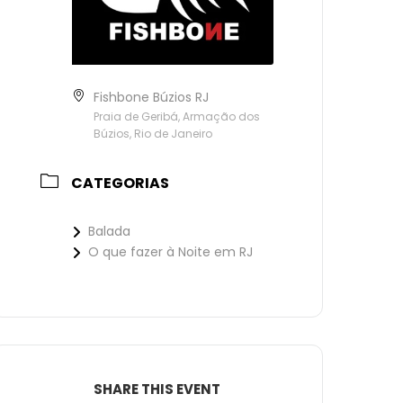
Fishbone Búzios RJ
Praia de Geribá, Armação dos
Búzios, Rio de Janeiro
CATEGORIAS
Balada
O que fazer à Noite em RJ
SHARE THIS EVENT