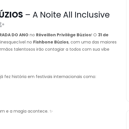
BÚZIOS
– A Noite All Inclusive
✨
PERADA DO ANO
no
Réveillon Privilège Búzios
! O
31 de
inesquecível no
Fishbone Búzios
, com uma das maiores
 irmãos talentosos irão contagiar a todos com sua vibe
 fez história em festivais internacionais como:
ram e a magia acontece. ✨