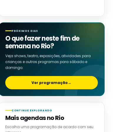
PRÓXIMOS DIAS
O que fazer neste fim de
semana no Rio?
Veja shows, teatro, exposições, atividades para
crianças e outros programas para sábado e
domingo.
Ver programação
→
CONTINUE EXPLORANDO
Mais agendas no Rio
Escolha uma programação de acordo com seu