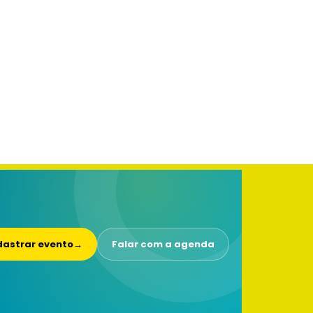
astrar evento
→
Falar com a agenda