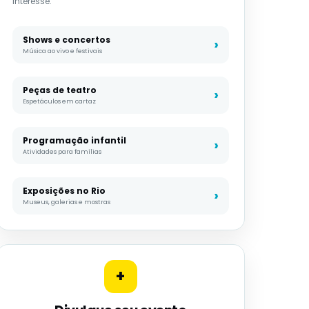
interesse.
Shows e concertos
Música ao vivo e festivais
Peças de teatro
Espetáculos em cartaz
Programação infantil
Atividades para famílias
Exposições no Rio
Museus, galerias e mostras
+