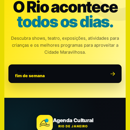
O Rio acontece
todos os dias.
Descubra shows, teatro, exposições, atividades para
crianças e os melhores programas para aproveitar a
Cidade Maravilhosa.
Programação do
fim de semana
Agenda Cultural
RIO DE JANEIRO