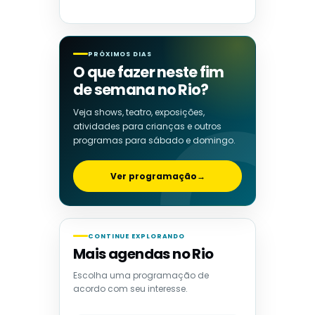
PRÓXIMOS DIAS
O que fazer neste fim
de semana no Rio?
Veja shows, teatro, exposições,
atividades para crianças e outros
programas para sábado e domingo.
Ver programação
→
CONTINUE EXPLORANDO
Mais agendas no Rio
Escolha uma programação de
acordo com seu interesse.