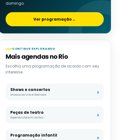
domingo.
Ver programação
→
CONTINUE EXPLORANDO
Mais agendas no Rio
Escolha uma programação de acordo com seu
interesse.
Shows e concertos
Música ao vivo e festivais
Peças de teatro
Espetáculos em cartaz
Programação infantil