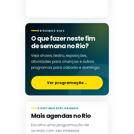
PRÓXIMOS DIAS
O que fazer neste fim
de semana no Rio?
Veja shows, teatro, exposições,
atividades para crianças e outros
programas para sábado e domingo.
Ver programação
→
CONTINUE EXPLORANDO
Mais agendas no Rio
Escolha uma programação de
acordo com seu interesse.