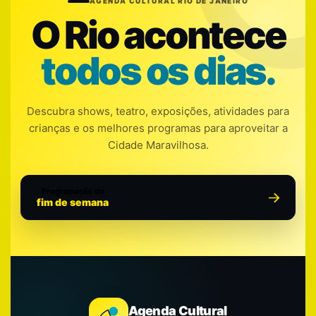
AGENDA CULTURAL RIO DE JANEIRO
O Rio acontece
todos os dias.
Descubra shows, teatro, exposições, atividades para
crianças e os melhores programas para aproveitar a
Cidade Maravilhosa.
Programação do
fim de semana
Agenda Cultural