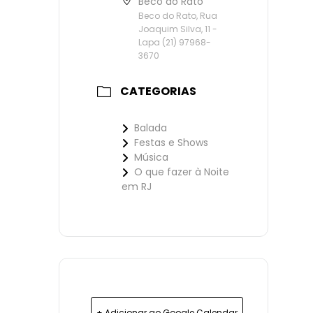
Beco do Rato
Beco do Rato, Rua
Joaquim Silva, 11 -
Lapa (21) 97968-
3670
CATEGORIAS
Balada
Festas e Shows
Música
O que fazer à Noite
em RJ
+ Adicionar ao Google Calendar