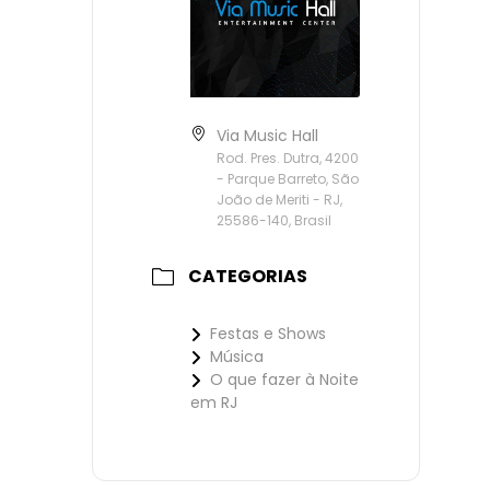
Via Music Hall
Rod. Pres. Dutra, 4200
- Parque Barreto, São
João de Meriti - RJ,
25586-140, Brasil
CATEGORIAS
Festas e Shows
Música
O que fazer à Noite
em RJ