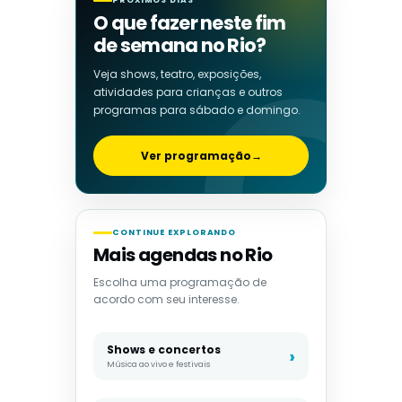
PRÓXIMOS DIAS
O que fazer neste fim
de semana no Rio?
Veja shows, teatro, exposições,
atividades para crianças e outros
programas para sábado e domingo.
Ver programação
→
CONTINUE EXPLORANDO
Mais agendas no Rio
Escolha uma programação de
acordo com seu interesse.
Shows e concertos
Música ao vivo e festivais