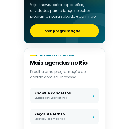
Veja shows, teatro, exposições,
atividades para crianças e outros
programas para sábado e domingo.
Ver programação
→
CONTINUE EXPLORANDO
Mais agendas no Rio
Escolha uma programação de
acordo com seu interesse.
Shows e concertos
Música ao vivo e festivais
Peças de teatro
Espetáculos em cartaz