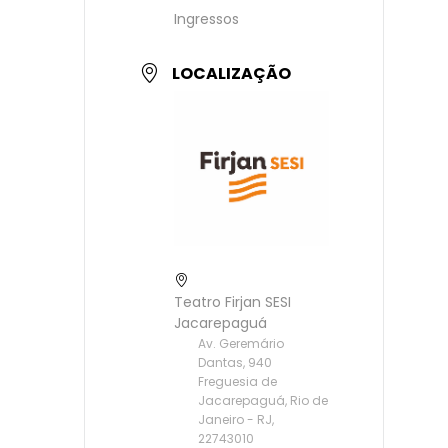
Ingressos
LOCALIZAÇÃO
Teatro Firjan SESI
Jacarepaguá
Av. Geremário
Dantas, 940
Freguesia de
Jacarepaguá, Rio de
Janeiro - RJ,
22743010