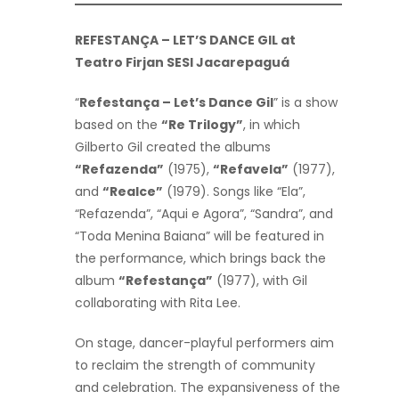
REFESTANÇA – LET’S DANCE GIL at
Teatro Firjan SESI Jacarepaguá
“
Refestança – Let’s Dance Gil
” is a show
based on the
“Re Trilogy”
, in which
Gilberto Gil created the albums
“Refazenda”
(1975),
“Refavela”
(1977),
and
“Realce”
(1979). Songs like “Ela”,
“Refazenda”, “Aqui e Agora”, “Sandra”, and
“Toda Menina Baiana” will be featured in
the performance, which brings back the
album
“Refestança”
(1977), with Gil
collaborating with Rita Lee.
On stage, dancer-playful performers aim
to reclaim the strength of community
and celebration. The expansiveness of the