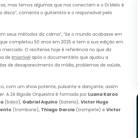
tintas, mas temos algumas que nos conectam e o Di Melo é
 disco”, comenta o guitarrista e o responsável pela
a em seus métodos diz calma”, “Se o mundo acabasse em
975, que completou 50 anos em 2025 e tem a sua edição em
o mercado. O recifense hoje é referência no que diz
nha de
Imorrível
após o documentário que ajudou a
écadas de desaparecimento da mídia, problemas de saúde,
co, com um show potente, pulsante e dançante, assim
er. A Zé Bigode Orquestra é formada por
Luana Karoo
ra
(baixo),
Gabriel Aquino
(bateria),
Victor Hugo
Bento
(trombone),
Thiago Garcia
(trompete) e
Victor