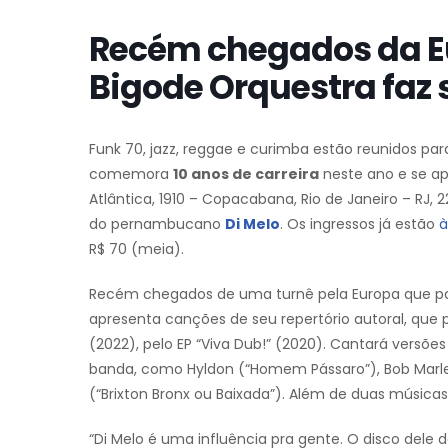
Recém chegados da Eu
Bigode Orquestra faz 
Funk 70, jazz, reggae e curimba estão reunidos p
comemora
10 anos de carreira
neste ano e se ap
Atlântica, 1910 – Copacabana, Rio de Janeiro – RJ, 2
do pernambucano
Di Melo
. Os ingressos já estão
à
R$ 70 (meia).
Recém chegados de uma turnê pela Europa que p
apresenta canções de seu repertório autoral, que 
(2022), pelo EP “Viva Dub!” (2020). Cantará vers
banda, como Hyldon (“Homem Pássaro”), Bob Marle
(“Brixton Bronx ou Baixada”). Além de duas músicas
“Di Melo é uma influência pra gente. O disco de