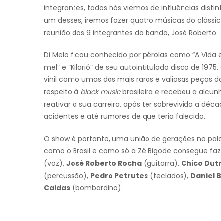
integrantes, todos nós viemos de influências dis
um desses, iremos fazer quatro músicas do clássico
reunião dos 9 integrantes da banda, José Roberto.
Di Melo ficou conhecido por pérolas como “A Vid
mel” e “Kilariô” de seu autointitulado disco de 1
vinil como umas das mais raras e valiosas peças d
respeito à
black music
brasileira e recebeu a alcu
reativar a sua carreira, após ter sobrevivido a d
acidentes e até rumores de que teria falecido.
O show é portanto, uma união de gerações no pal
como o Brasil e como só a Zé Bigode consegue faz
(voz),
José Roberto Rocha
(guitarra),
Chico Dut
(percussão),
Pedro Petrutes
(teclados),
Daniel 
Caldas
(bombardino).