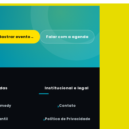
astrar evento
→
Falar com a agenda
das
Institucional e legal
omedy
Contato
ntil
Política de Privacidade