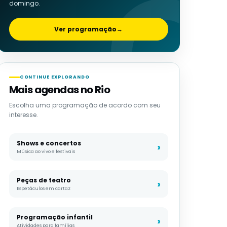
domingo.
Ver programação
→
CONTINUE EXPLORANDO
Mais agendas no Rio
Escolha uma programação de acordo com seu
interesse.
Shows e concertos
Música ao vivo e festivais
Peças de teatro
Espetáculos em cartaz
Programação infantil
Atividades para famílias