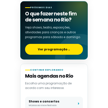
PRÓXIMOS DIAS
O que fazer neste fim
de semana no Rio?
Veja shows, teatro, exposições,
atividades para crianças e outros
programas para sábado e domingo.
Ver programação
→
CONTINUE EXPLORANDO
Mais agendas no Rio
Escolha uma programação de
acordo com seu interesse.
Shows e concertos
Música ao vivo e festivais