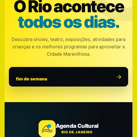
O Rio acontece
todos os dias.
Descubra shows, teatro, exposições, atividades para
crianças e os melhores programas para aproveitar a
Cidade Maravilhosa.
Programação do
fim de semana
Agenda Cultural
RIO DE JANEIRO