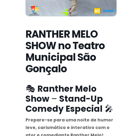
RANTHER MELO
SHOW no Teatro
Municipal São
Gonçalo
🎭
Ranther Melo
Show
–
Stand-Up
Comedy Especial
🎤
Prepare-se para uma noite de humor
leve, carismático e interativo com o
ator e comediante Ranther Melo!