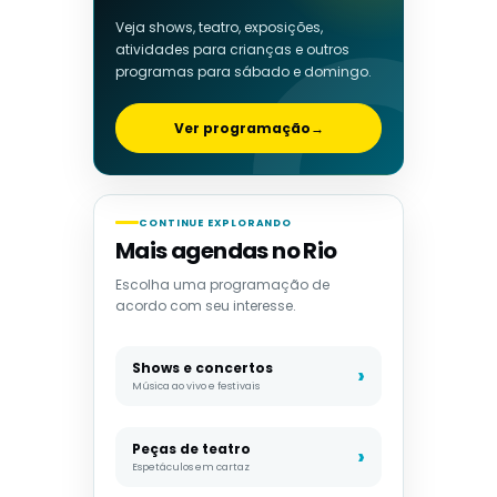
Veja shows, teatro, exposições,
atividades para crianças e outros
programas para sábado e domingo.
Ver programação
→
CONTINUE EXPLORANDO
Mais agendas no Rio
Escolha uma programação de
acordo com seu interesse.
Shows e concertos
Música ao vivo e festivais
Peças de teatro
Espetáculos em cartaz