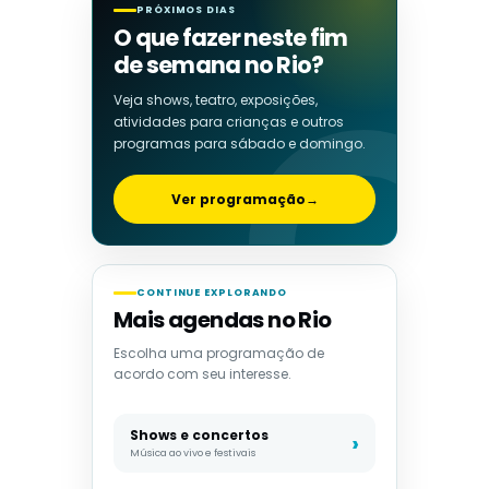
PRÓXIMOS DIAS
O que fazer neste fim
de semana no Rio?
Veja shows, teatro, exposições,
atividades para crianças e outros
programas para sábado e domingo.
Ver programação
→
CONTINUE EXPLORANDO
Mais agendas no Rio
Escolha uma programação de
acordo com seu interesse.
Shows e concertos
Música ao vivo e festivais