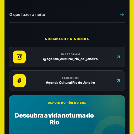
O que fazer à noite
ACOMPANHE A AGENDA
INSTAGRAM
@agenda_cultural_rio_de_janeiro
FACEBOOK
Agenda Cultural Rio de Janeiro
DEPOIS DO PÔR DO SOL
Descubra a vida noturna do
Rio