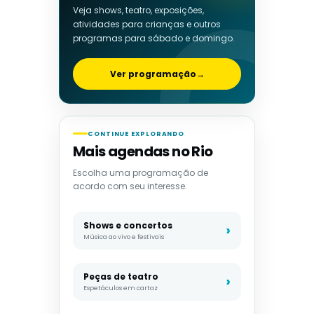
Veja shows, teatro, exposições,
atividades para crianças e outros
programas para sábado e domingo.
Ver programação
→
CONTINUE EXPLORANDO
Mais agendas no Rio
Escolha uma programação de
acordo com seu interesse.
Shows e concertos
Música ao vivo e festivais
Peças de teatro
Espetáculos em cartaz