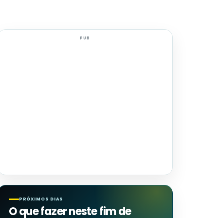
PUB
PRÓXIMOS DIAS
O que fazer neste fim de