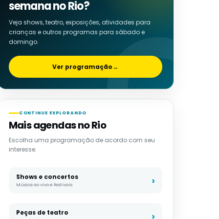
semana no Rio?
Veja shows, teatro, exposições, atividades para
crianças e outros programas para sábado e
domingo.
Ver programação
→
CONTINUE EXPLORANDO
Mais agendas no Rio
Escolha uma programação de acordo com seu
interesse.
Shows e concertos
Música ao vivo e festivais
Peças de teatro