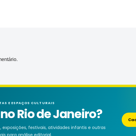
entário.
TAS E ESPAÇOS CULTURAIS
o Rio de Janeiro?
Cad
exposições, festivais, atividades infantis e outras
is para análise editorial.