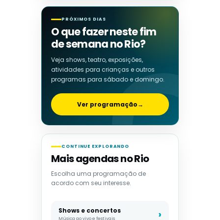
PRÓXIMOS DIAS
O que fazer neste fim
de semana no Rio?
Veja shows, teatro, exposições,
atividades para crianças e outros
programas para sábado e domingo.
Ver programação
→
CONTINUE EXPLORANDO
Mais agendas no Rio
Escolha uma programação de
acordo com seu interesse.
Shows e concertos
Música ao vivo e festivais