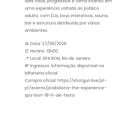
dark tribal, progressive e clima intenso em
uma experiência voltada ao público
adulto, com DJs, boys interativos, sauna,
bar e estrutura distribuída por vários
ambientes.
📅 Data: 27/06/2026
⏰ Horário: 13h00
📍 Local: SPA BON, Rio de Janeiro
💸 Ingressos: Informação disponível na
bilheteria oficial
Compra oficial: https://shotgun.live/pt-
pt/events/proibidona-the-experience-
spa-bon-18-h-de-festa