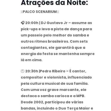
Atrações da Noite:
::PALCO SCENARIUM::
🎧 20:00h | DJ Gustavo Jr – assume as
pick-ups e leva a pista de dança para
um passeio pelo melhor do samba e
outros ritmos brasileiros. Com sets
contagiantes, ele garantirá que a
energia da festa se mantenha sempre
lá em cima.
🕙
20:30h |Pedro Ribeiro – É cantor,
compositor e violonista, influenciado
pela cultura musical de sua família.
Com uma voz grave marcante, ele
destaca o samba carioca e a MPB.
Desde 2002, participou de várias
bandas, incluindo o Duo Terça Maior e