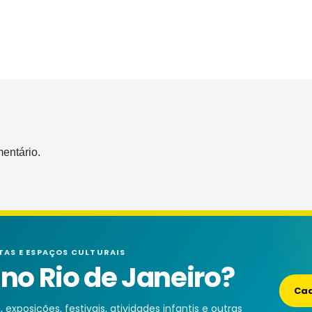
entário.
TAS E ESPAÇOS CULTURAIS
o Rio de Janeiro?
Cad
exposições, festivais, atividades infantis e outras