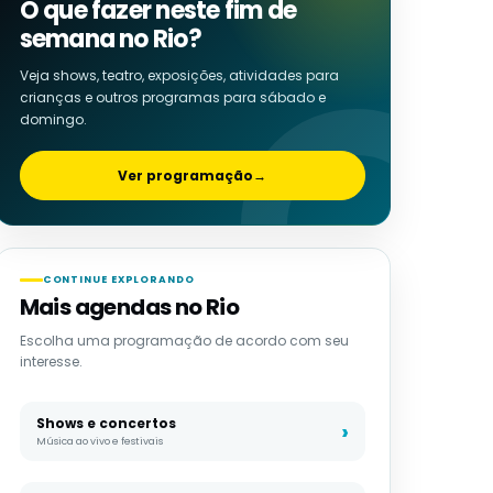
O que fazer neste fim de
semana no Rio?
Veja shows, teatro, exposições, atividades para
crianças e outros programas para sábado e
domingo.
Ver programação
→
CONTINUE EXPLORANDO
Mais agendas no Rio
Escolha uma programação de acordo com seu
interesse.
Shows e concertos
Música ao vivo e festivais