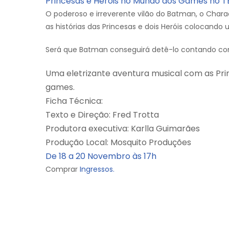
Princesas e Heróis no Mundo dos Games no 
O poderoso e irreverente vilão do Batman, o Char
as histórias das Princesas e dois Heróis colocan
Será que Batman conseguirá detê-lo contando c
Uma eletrizante aventura musical com as Pr
games.
Ficha Técnica:
Texto e Direção: Fred Trotta
Produtora executiva: Karlla Guimarães
Produção Local: Mosquito Produções
De 18 a 20 Novembro às 17h
Comprar
Ingressos.