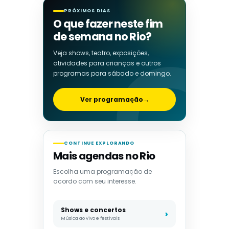
PRÓXIMOS DIAS
O que fazer neste fim
de semana no Rio?
Veja shows, teatro, exposições,
atividades para crianças e outros
programas para sábado e domingo.
Ver programação
→
CONTINUE EXPLORANDO
Mais agendas no Rio
Escolha uma programação de
acordo com seu interesse.
Shows e concertos
Música ao vivo e festivais