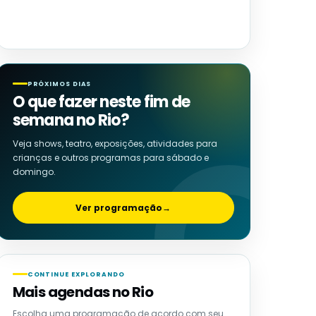
PRÓXIMOS DIAS
O que fazer neste fim de
semana no Rio?
Veja shows, teatro, exposições, atividades para
crianças e outros programas para sábado e
domingo.
Ver programação
→
CONTINUE EXPLORANDO
Mais agendas no Rio
Escolha uma programação de acordo com seu