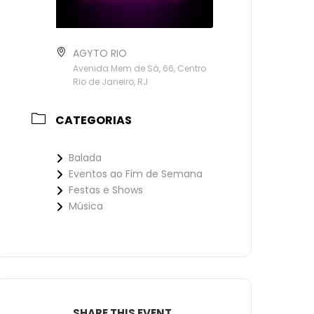
AGYTO RIO
Avenida Mem de Sá, 66, Centro
Rio de Janeiro, RJ
CATEGORIAS
Balada
Eventos ao Fim de Semana
Festas e Shows
Música
SHARE THIS EVENT