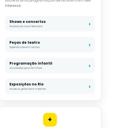
Escolha uma programação de acordo com seu
interesse.
Shows e concertos
Música ao vivo e festivais
Peças de teatro
Espetáculos em cartaz
Programação infantil
Atividades para famílias
Exposições no Rio
Museus, galerias e mostras
+