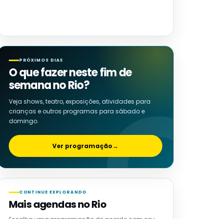
PRÓXIMOS DIAS
O que fazer neste fim de
semana no Rio?
Veja shows, teatro, exposições, atividades para
crianças e outros programas para sábado e
domingo.
Ver programação
→
CONTINUE EXPLORANDO
Mais agendas no Rio