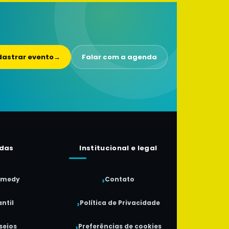
astrar evento
→
Falar com a agenda
das
Institucional e legal
omedy
Contato
ntil
Política de Privacidade
seios
Preferências de cookies