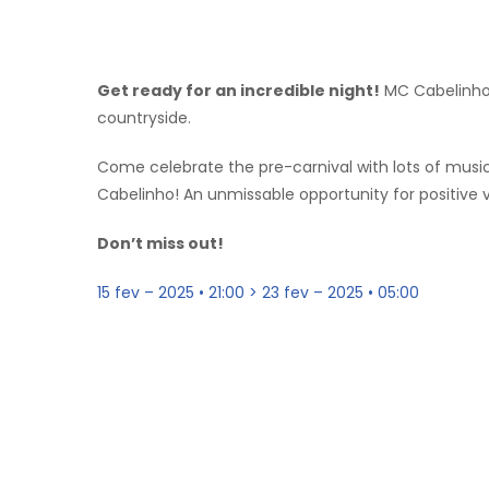
Get ready for an incredible night!
MC Cabelinho 
countryside.
Come celebrate the pre-carnival with lots of musi
Cabelinho! An unmissable opportunity for positive
Don’t miss out!
15 fev – 2025 • 21:00 > 23 fev – 2025 • 05:00