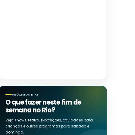
PRÓXIMOS DIAS
O que fazer neste fim de
semana no Rio?
Veja shows, teatro, exposições, atividades para
crianças e outros programas para sábado e
domingo.