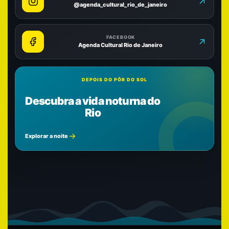
@agenda_cultural_rio_de_janeiro
FACEBOOK
Agenda Cultural Rio de Janeiro
DEPOIS DO PÔR DO SOL
Descubra a vida noturna do
Rio
Explorar a noite