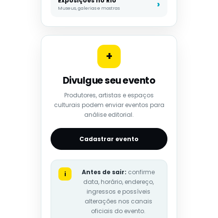
Exposições no Rio
Museus, galerias e mostras
+
Divulgue seu evento
Produtores, artistas e espaços
culturais podem enviar eventos para
análise editorial.
Cadastrar evento
Antes de sair:
confirme
i
data, horário, endereço,
ingressos e possíveis
alterações nos canais
oficiais do evento.