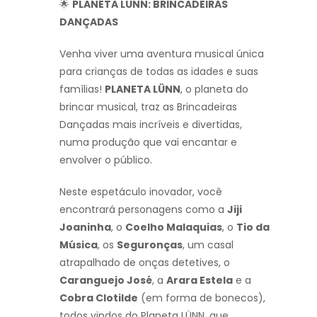
🌟
PLANETA LÜNN: BRINCADEIRAS
DANÇADAS
Venha viver uma aventura musical única
para crianças de todas as idades e suas
famílias!
PLANETA LÜNN
, o planeta do
brincar musical, traz as Brincadeiras
Dançadas mais incríveis e divertidas,
numa produção que vai encantar e
envolver o público.
Neste espetáculo inovador, você
encontrará personagens como a
Jiji
Joaninha
, o
Coelho Malaquias
, o
Tio da
Música
, os
Seguronças
, um casal
atrapalhado de onças detetives, o
Caranguejo José
, a
Arara Estela
e a
Cobra Clotilde
(em forma de bonecos),
todos vindos do Planeta LÜNN, que