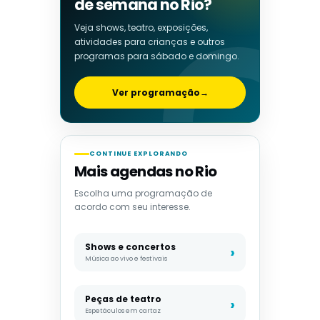
de semana no Rio?
Veja shows, teatro, exposições,
atividades para crianças e outros
programas para sábado e domingo.
Ver programação
→
CONTINUE EXPLORANDO
Mais agendas no Rio
Escolha uma programação de
acordo com seu interesse.
Shows e concertos
Música ao vivo e festivais
Peças de teatro
Espetáculos em cartaz