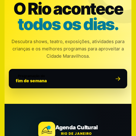
O Rio acontece
todos os dias.
Descubra shows, teatro, exposições, atividades para
crianças e os melhores programas para aproveitar a
Cidade Maravilhosa.
Programação do
fim de semana
Agenda Cultural
RIO DE JANEIRO