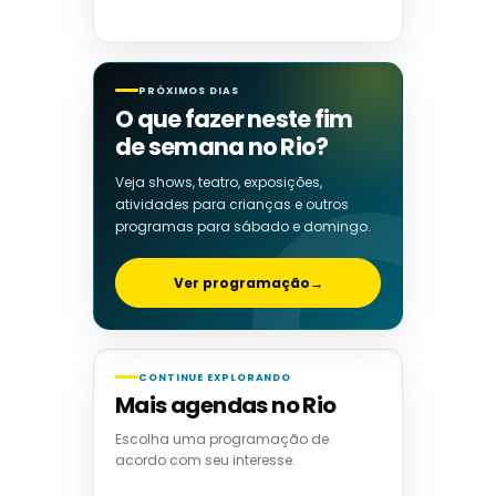
PRÓXIMOS DIAS
O que fazer neste fim
de semana no Rio?
Veja shows, teatro, exposições,
atividades para crianças e outros
programas para sábado e domingo.
Ver programação
→
CONTINUE EXPLORANDO
Mais agendas no Rio
Escolha uma programação de
acordo com seu interesse.