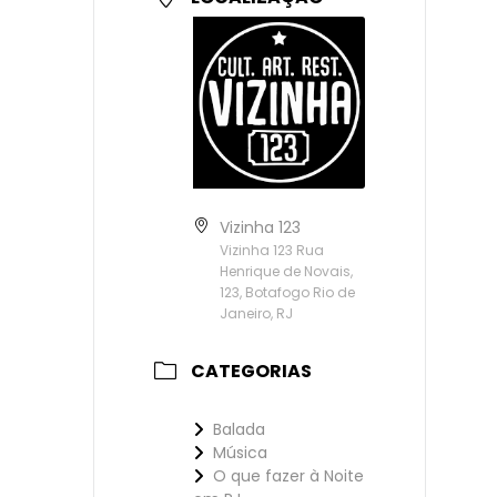
Vizinha 123
Vizinha 123 Rua
Henrique de Novais,
123, Botafogo Rio de
Janeiro, RJ
CATEGORIAS
Balada
Música
O que fazer à Noite