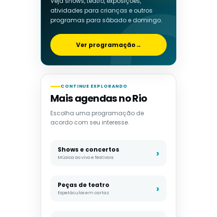
Veja shows, teatro, exposições,
atividades para crianças e outros
programas para sábado e domingo.
Ver programação
→
CONTINUE EXPLORANDO
Mais agendas no Rio
Escolha uma programação de
acordo com seu interesse.
Shows e concertos
Música ao vivo e festivais
Peças de teatro
Espetáculos em cartaz