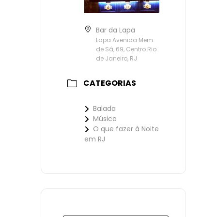
Bar da Lapa
Lapa Avenida Mem
de Sá, 69, Centro Rio
de Janeiro, RJ
CATEGORIAS
Balada
Música
O que fazer à Noite
em RJ