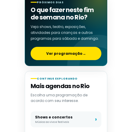
PRÓXIMOS DIAS
O que fazer neste fim
de semana no Rio?
Veja shows, teatro, exposições,
atividades para crianças e outros
programas para sábado e domingo.
Ver programação
→
CONTINUE EXPLORANDO
Mais agendas no Rio
Escolha uma programação de
acordo com seu interesse.
Shows e concertos
Música ao vivo e festivais