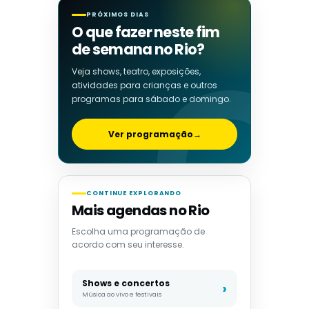
PRÓXIMOS DIAS
O que fazer neste fim
de semana no Rio?
Veja shows, teatro, exposições,
atividades para crianças e outros
programas para sábado e domingo.
Ver programação
→
CONTINUE EXPLORANDO
Mais agendas no Rio
Escolha uma programação de
acordo com seu interesse.
Shows e concertos
Música ao vivo e festivais