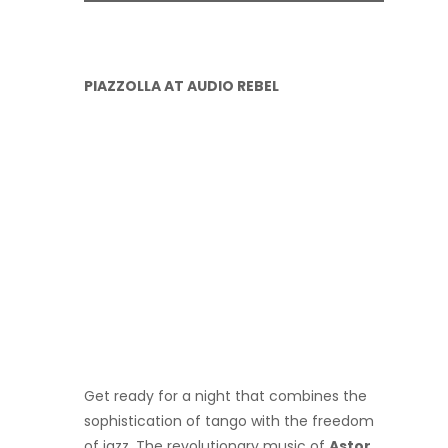
PIAZZOLLA AT AUDIO REBEL
Get ready for a night that combines the
sophistication of tango with the freedom
of jazz. The revolutionary music of
Astor