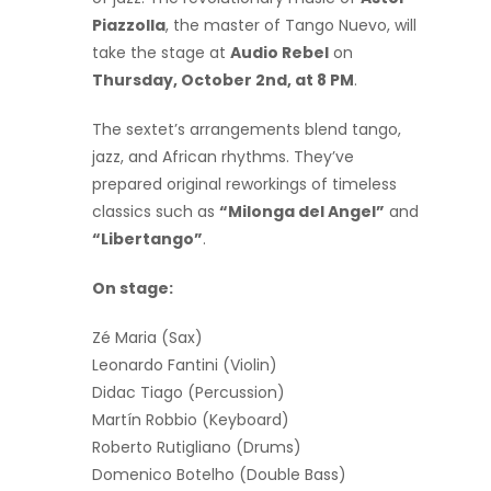
Piazzolla
, the master of Tango Nuevo, will
take the stage at
Audio Rebel
on
Thursday, October 2nd, at 8 PM
.
The sextet’s arrangements blend tango,
jazz, and African rhythms. They’ve
prepared original reworkings of timeless
classics such as
“Milonga del Angel”
and
“Libertango”
.
On stage:
Zé Maria (Sax)
Leonardo Fantini (Violin)
Didac Tiago (Percussion)
Martín Robbio (Keyboard)
Roberto Rutigliano (Drums)
Domenico Botelho (Double Bass)