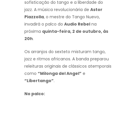
sofisticação do tango e a liberdade do
jazz. A música revolucionária de
Astor
Piazzolla
, o mestre do Tango Nuevo,
invadirá o palco do
Audio Rebel
na
próxima
quinta-feira, 2 de outubro, às
20h
.
Os arranjos do sexteto misturam tango,
jazz e ritmos africanos. A banda preparou
releituras originais de clássicos atemporais
como
“Milonga del Angel”
e
“Libertango”
.
No palco: