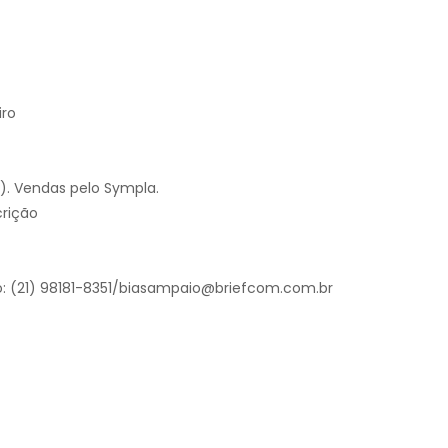
iro
da). Vendas pelo Sympla.
crição
: (21) 98181-8351/biasampaio@briefcom.com.br