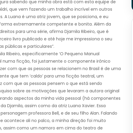
egura sabendo que minha obra está com esta equipe de
ldri, que vem fazendo um trabalho incrível em outros
A Luana é uma atriz jovem, que se posiciona, e eu
 forma extremamente competente e bonita. Além da
eitos para uma série, afirma Djamila Ribeiro, que é
erceiro livro publicado e até hoje me impressiona o seu
 públicas e particulares”.
la Ribeiro, especificamente ‘O Pequeno Manual
nal numa ficção, foi justamente o componente irônico
azer com que as pessoas se relacionem no Brasil é de uma
ente que tem ‘caldo’ para uma ficção teatral, um
az com que as pessoas pensem o que está sendo
squisa sobre as motivações que levaram a autora original
sturando aspectos da minha vida pessoal (há componentes
a Djamila, assim como da atriz Luana Xavier. Essa
ersonagem professora Bell, e de seu filho Alan. Falando
ue acontece ali no palco, a minha direção foi muito
smo, assim como um namoro em cima do teatro de