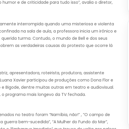
humor e de criticidade para tudo isso”, avalia o diretor,
bitamente interrompida quando uma misteriosa e violenta
onfinada na sala de aula, a professora inicia um irônico e
 querida turma. Contudo, o mundo de Bell e dos seus
cobrem as verdadeiras causas do protesto que ocorre lá
triz, apresentadora, roteirista, produtora, assistente
a. Luana Xavier participou de produções como Dona Flor e
 e Bigode, dentre muitas outras em teatro e audiovisual.
a, o programa mais longevo da TV fechada.
cenados no teatro foram “Namíbia, não!” , “O campo de
uma guerra bem-sucedida”, “A Mulher do Fundo do Mar”,
te o “Embarque Imediato” que trouxe de volta aos palcos