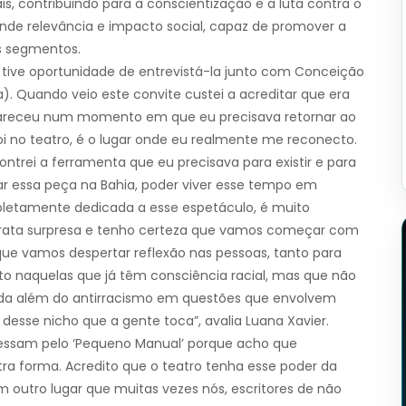
is, contribuindo para a conscientização e a luta contra o
ande relevância e impacto social, capaz de promover a
es segmentos.
á tive oportunidade de entrevistá-la junto com Conceição
). Quando veio este convite custei a acreditar que era
pareceu num momento em que eu precisava retornar ao
i no teatro, é o lugar onde eu realmente me reconecto.
ntrei a ferramenta que eu precisava para existir e para
aiar essa peça na Bahia, poder viver esse tempo em
pletamente dedicada a esse espetáculo, é muito
 grata surpresa e tenho certeza que vamos começar com
 que vamos despertar reflexão nas pessoas, tanto para
o naquelas que já têm consciência racial, mas que não
rda além do antirracismo em questões que envolvem
desse nicho que a gente toca”, avalia Luana Xavier.
eressam pelo ‘Pequeno Manual’ porque acho que
a forma. Acredito que o teatro tenha esse poder da
m outro lugar que muitas vezes nós, escritores de não