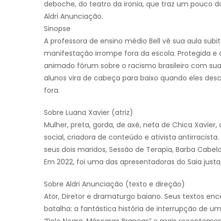
deboche, do teatro da ironia, que traz um pouco do 
Aldri Anunciação.
Sinopse
A professora de ensino médio Bell vê sua aula su
manifestação irrompe fora da escola. Protegida e c
animado fórum sobre o racismo brasileiro com sua
alunos vira de cabeça para baixo quando eles des
fora.
Sobre Luana Xavier (atriz)
Mulher, preta, gorda, de axé, neta de Chica Xavier, a
social, criadora de conteúdo e ativista antirracist
seus dois maridos, Sessão de Terapia, Barba Cabelo
Em 2022, foi uma das apresentadoras do Saia just
Sobre Aldri Anunciação (texto e direção)
Ator, Diretor e dramaturgo baiano. Seus textos en
batalha: a fantástica história de interrupção de 
“Pele Negra, Máscaras Brancas” e mais recentemen