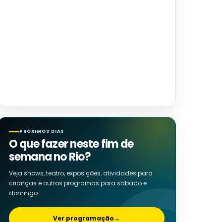
PRÓXIMOS DIAS
O que fazer neste fim de
semana no Rio?
Veja shows, teatro, exposições, atividades para
crianças e outros programas para sábado e
domingo.
Ver programação
→