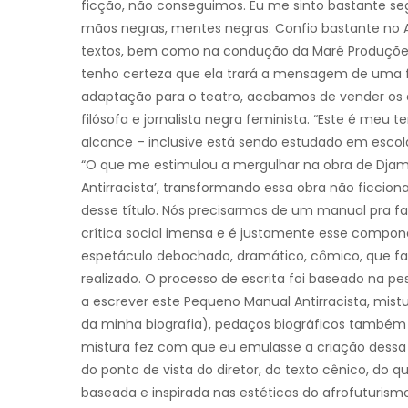
ficção, não conseguimos. Eu me sinto bastante s
mãos negras, mentes negras. Confio bastante no A
textos, bem como na condução da Maré Produções. 
tenho certeza que ela trará a mensagem de uma
adaptação para o teatro, acabamos de vender os dir
filósofa e jornalista negra feminista. “Este é meu t
alcance – inclusive está sendo estudado em escolas
“O que me estimulou a mergulhar na obra de Djami
Antirracista’, transformando essa obra não ficcio
desse título. Nós precisarmos de um manual pra f
crítica social imensa e é justamente esse compon
espetáculo debochado, dramático, cômico, que f
realizado. O processo de escrita foi baseado na pe
a escrever este Pequeno Manual Antirracista, mi
da minha biografia), pedaços biográficos também d
mistura fez com que eu emulasse a criação dessa p
do ponto de vista do diretor, do texto cênico, do q
baseada e inspirada nas estéticas do afrofuturi