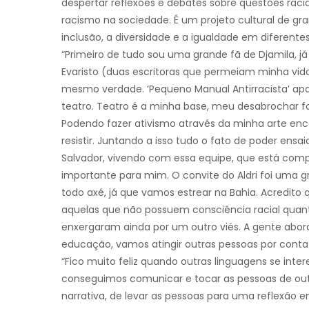
despertar reflexões e debates sobre questões racia
racismo na sociedade. É um projeto cultural de gr
inclusão, a diversidade e a igualdade em diferent
“Primeiro de tudo sou uma grande fã de Djamila, j
Evaristo (duas escritoras que permeiam minha vida
mesmo verdade. ‘Pequeno Manual Antirracista’ a
teatro. Teatro é a minha base, meu desabrochar fo
Podendo fazer ativismo através da minha arte enco
resistir. Juntando a isso tudo o fato de poder ens
Salvador, vivendo com essa equipe, que está com
importante para mim. O convite do Aldri foi uma
todo axé, já que vamos estrear na Bahia. Acredito
aquelas que não possuem consciência racial quant
enxergaram ainda por um outro viés. A gente abo
educação, vamos atingir outras pessoas por conta 
“Fico muito feliz quando outras linguagens se int
conseguimos comunicar e tocar as pessoas de outr
narrativa, de levar as pessoas para uma reflexão e