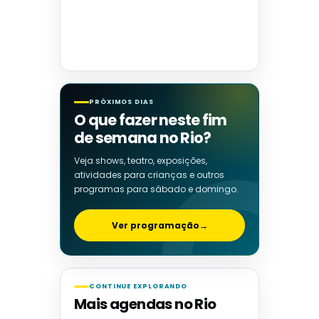
PRÓXIMOS DIAS
O que fazer neste fim
de semana no Rio?
Veja shows, teatro, exposições,
atividades para crianças e outros
programas para sábado e domingo.
Ver programação
→
CONTINUE EXPLORANDO
Mais agendas no Rio