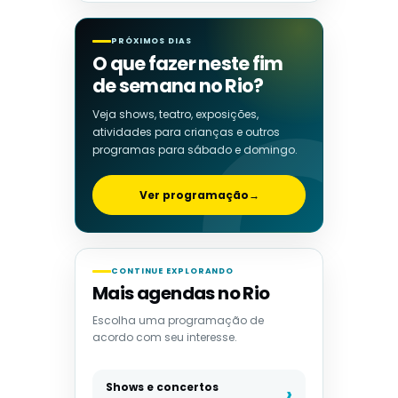
PRÓXIMOS DIAS
O que fazer neste fim
de semana no Rio?
Veja shows, teatro, exposições,
atividades para crianças e outros
programas para sábado e domingo.
Ver programação
→
CONTINUE EXPLORANDO
Mais agendas no Rio
Escolha uma programação de
acordo com seu interesse.
Shows e concertos