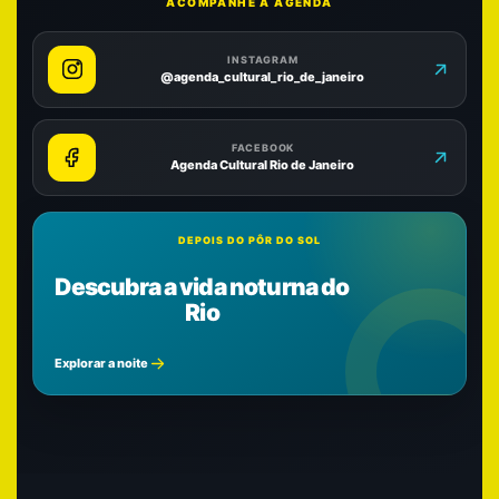
ACOMPANHE A AGENDA
INSTAGRAM
@agenda_cultural_rio_de_janeiro
FACEBOOK
Agenda Cultural Rio de Janeiro
DEPOIS DO PÔR DO SOL
Descubra a vida noturna do
Rio
Explorar a noite