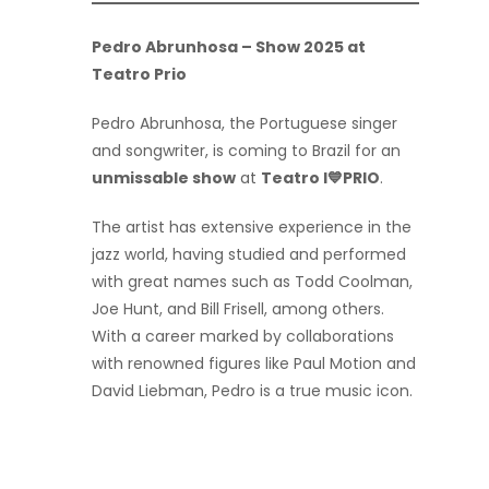
Pedro Abrunhosa – Show 2025 at
Teatro Prio
Pedro Abrunhosa, the Portuguese singer
and songwriter, is coming to Brazil for an
unmissable show
at
Teatro I💙PRIO
.
The artist has extensive experience in the
jazz world, having studied and performed
with great names such as Todd Coolman,
Joe Hunt, and Bill Frisell, among others.
With a career marked by collaborations
with renowned figures like Paul Motion and
David Liebman, Pedro is a true music icon.