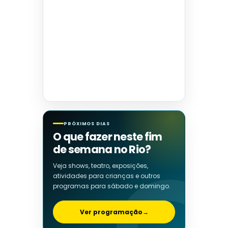
PRÓXIMOS DIAS
O que fazer neste fim
de semana no Rio?
Veja shows, teatro, exposições,
atividades para crianças e outros
programas para sábado e domingo.
Ver programação
→