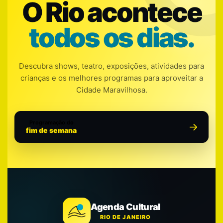
O Rio acontece
todos os dias.
Descubra shows, teatro, exposições, atividades para
crianças e os melhores programas para aproveitar a
Cidade Maravilhosa.
Programação do
fim de semana
Agenda Cultural
RIO DE JANEIRO