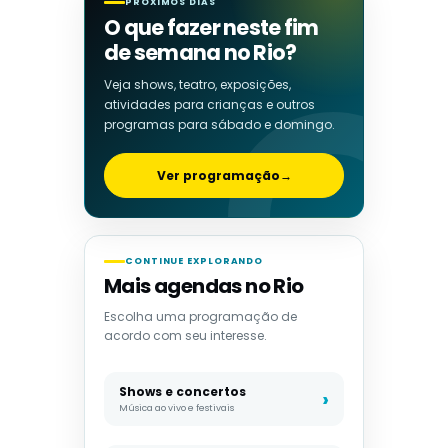
PRÓXIMOS DIAS
O que fazer neste fim
de semana no Rio?
Veja shows, teatro, exposições,
atividades para crianças e outros
programas para sábado e domingo.
Ver programação
→
CONTINUE EXPLORANDO
Mais agendas no Rio
Escolha uma programação de
acordo com seu interesse.
Shows e concertos
Música ao vivo e festivais