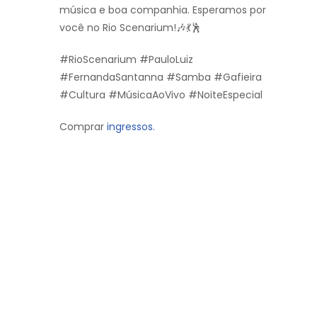
música e boa companhia. Esperamos por
você no Rio Scenarium!🎶💃🕺
#RioScenarium #PauloLuiz
#FernandaSantanna #Samba #Gafieira
#Cultura #MúsicaAoVivo #NoiteEspecial
Comprar
ingressos.