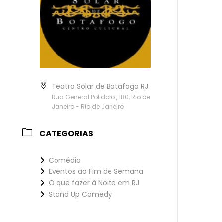
Teatro Solar de Botafogo RJ
Rua General Polidoro , 180, Rio de
Janeiro - Rio de Janeiro
CATEGORIAS
Comédia
Eventos ao Fim de Semana
O que fazer à Noite em RJ
Stand Up Comedy