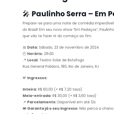
🎤
Paulinho Serra – Em 
Prepare-se para uma noite de comédia imperdív
do Brasil! Em seu novo show “Em Pedaços”, Paulinho
que vão te fazer rir do começo ao fim.
📅
Data:
Sábado, 23 de novembro de 2024
🕘
Horário:
21h30
📍
Local:
Teatro Solar de Botafogo
Rua General Polidoro, 180, Rio de Janeiro, RJ
💸
Ingressos:
Inteira:
R$ 60,00 (+ R$ 7,20 taxa)
Meia-entrada:
R$ 30,00 (+ R$ 3,60 taxa)
📌
Parcelamento:
Disponível em até 12x
🎟️
Garanta já o seu ingresso:
Não perca a chance 