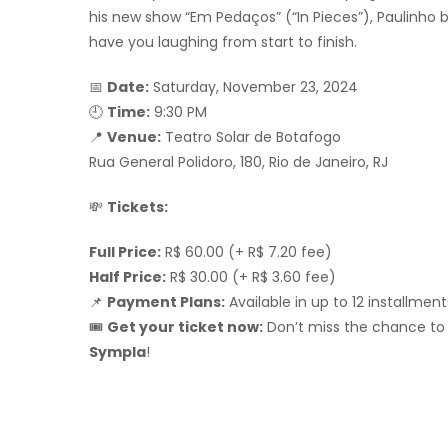
his new show “Em Pedaços” (“In Pieces”), Paulinho bri
have you laughing from start to finish.
📅
Date:
Saturday, November 23, 2024
🕘
Time:
9:30 PM
📍
Venue:
Teatro Solar de Botafogo
Rua General Polidoro, 180, Rio de Janeiro, RJ
💸
Tickets:
Full Price:
R$ 60.00 (+ R$ 7.20 fee)
Half Price:
R$ 30.00 (+ R$ 3.60 fee)
📌
Payment Plans:
Available in up to 12 installment
🎟️
Get your ticket now:
Don’t miss the chance to 
Sympla
!