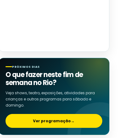
PRÓXIMOS DIAS
O que fazer neste fim de
semana no Rio?
Veja shows, teatro, exposições, atividades para
crianças e outros programas para sábado e
domingo.
Ver programação
→