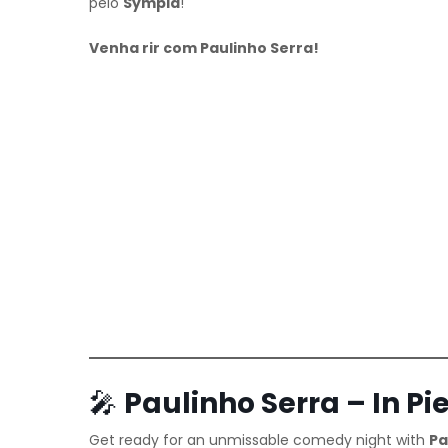
pelo
Sympla
!
Venha rir com Paulinho Serra!
🎤
Paulinho Serra – In Pi
Get ready for an unmissable comedy night with
Pa