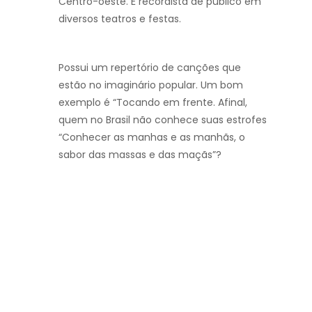
Centro-oeste. É recordista de público em
diversos
teatros e festas.
Possui um repertório de canções que
estão no imaginário popular. Um bom
exemplo é
“Tocando em frente. Afinal,
quem no Brasil não conhece suas estrofes
“Conhecer as
manhas e as manhãs, o
sabor das massas e das maçãs”?