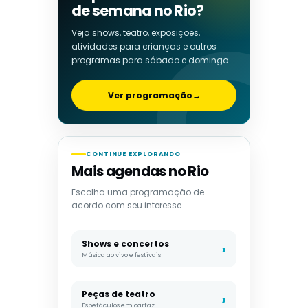
de semana no Rio?
Veja shows, teatro, exposições,
atividades para crianças e outros
programas para sábado e domingo.
Ver programação
→
CONTINUE EXPLORANDO
Mais agendas no Rio
Escolha uma programação de
acordo com seu interesse.
Shows e concertos
Música ao vivo e festivais
Peças de teatro
Espetáculos em cartaz