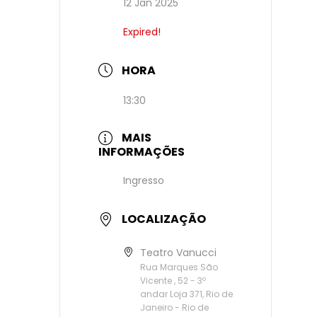
12 Jan 2025
Expired!
HORA
13:30
MAIS
INFORMAÇÕES
Ingresso
LOCALIZAÇÃO
Teatro Vanucci
Rua Marques São
Vicente , 52 - 3º
andar Loja 371, Rio de
Janeiro - Rio de