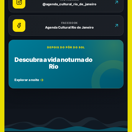
@agenda_cultural_rio_de_janeiro
FACEBOOK
Agenda Cultural Rio de Janeiro
DEPOIS DO PÔR DO SOL
Descubra a vida noturna do
Rio
Explorar a noite