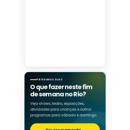
PRÓXIMOS DIAS
O que fazer neste fim
de semana no Rio?
Veja shows, teatro, exposições,
atividades para crianças e outros
programas para sábado e domingo.
Ver programação
→