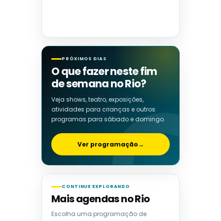
PRÓXIMOS DIAS
O que fazer neste fim
de semana no Rio?
Veja shows, teatro, exposições,
atividades para crianças e outros
programas para sábado e domingo.
Ver programação
→
CONTINUE EXPLORANDO
Mais agendas no Rio
Escolha uma programação de