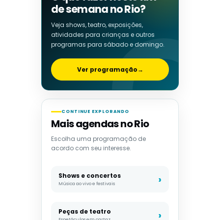
de semana no Rio?
Veja shows, teatro, exposições,
atividades para crianças e outros
programas para sábado e domingo.
Ver programação
→
CONTINUE EXPLORANDO
Mais agendas no Rio
Escolha uma programação de
acordo com seu interesse.
Shows e concertos
Música ao vivo e festivais
Peças de teatro
Espetáculos em cartaz