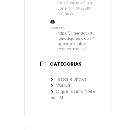
São Conrado, Rio de
Janeiro - RJ, 22610-
001, Brasil
Website
https://agendacultu
ralriodejaneiro.com/
agenda-teatro-
fashion-mall-rj/
CATEGORIAS
Festas e Shows
Música
O que fazer à Noite
em RJ