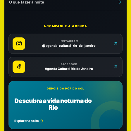
O que fazer à noite
ACOMPANHE A AGENDA
INSTAGRAM
@agenda_cultural_rio_de_janeiro
FACEBOOK
Agenda Cultural Rio de Janeiro
DEPOIS DO PÔR DO SOL
Descubra a vida noturna do
Rio
Explorar a noite