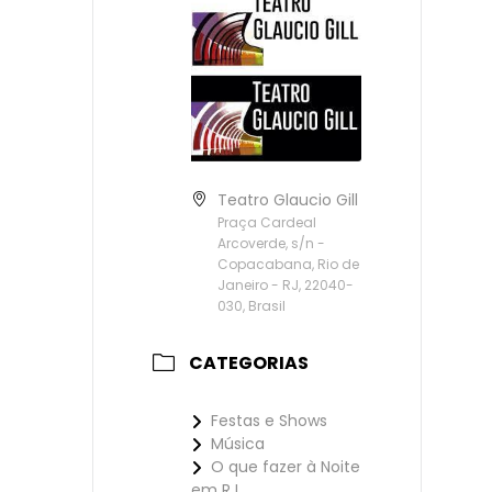
Teatro Glaucio Gill
Praça Cardeal
Arcoverde, s/n -
Copacabana, Rio de
Janeiro - RJ, 22040-
030, Brasil
CATEGORIAS
Festas e Shows
Música
O que fazer à Noite
em RJ