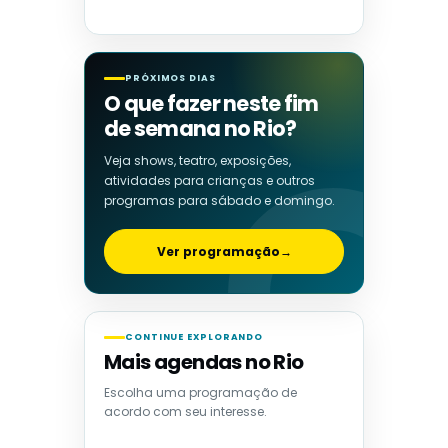
PRÓXIMOS DIAS
O que fazer neste fim
de semana no Rio?
Veja shows, teatro, exposições,
atividades para crianças e outros
programas para sábado e domingo.
Ver programação
→
CONTINUE EXPLORANDO
Mais agendas no Rio
Escolha uma programação de
acordo com seu interesse.