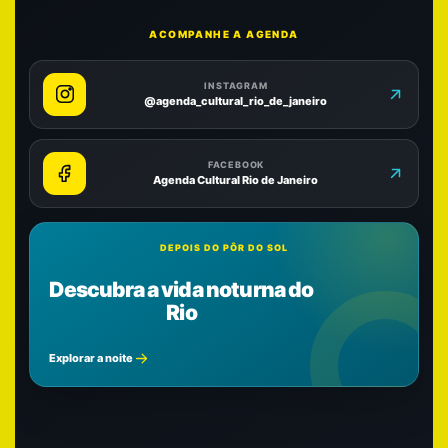
ACOMPANHE A AGENDA
INSTAGRAM
@agenda_cultural_rio_de_janeiro
FACEBOOK
Agenda Cultural Rio de Janeiro
DEPOIS DO PÔR DO SOL
Descubra a vida noturna do
Rio
Explorar a noite