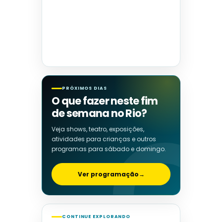
PRÓXIMOS DIAS
O que fazer neste fim
de semana no Rio?
Veja shows, teatro, exposições,
atividades para crianças e outros
programas para sábado e domingo.
Ver programação
→
CONTINUE EXPLORANDO