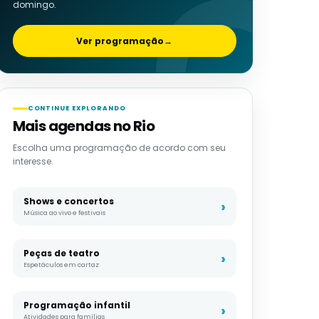
domingo.
Ver programação
→
CONTINUE EXPLORANDO
Mais agendas no Rio
Escolha uma programação de acordo com seu
interesse.
Shows e concertos
Música ao vivo e festivais
Peças de teatro
Espetáculos em cartaz
Programação infantil
Atividades para famílias