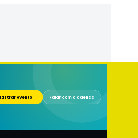
astrar evento
→
Falar com a agenda