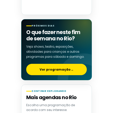
PRÓXIMOS DIAS
O que fazer neste fim
de semana no Rio?
Veja shows, teatro, exposições,
atividades para crianças e outros
programas para sábado e domingo.
Ver programação
→
CONTINUE EXPLORANDO
Mais agendas no Rio
Escolha uma programação de
acordo com seu interesse.