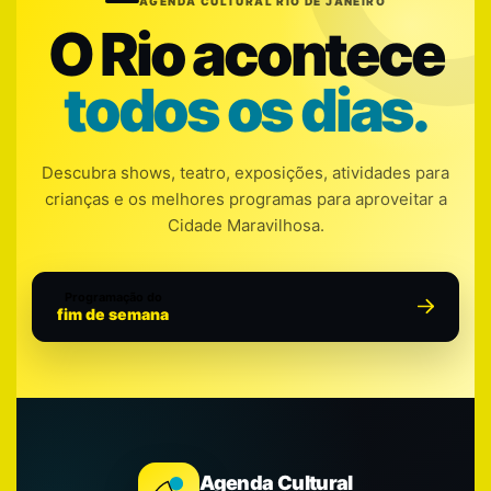
AGENDA CULTURAL RIO DE JANEIRO
O Rio acontece
todos os dias.
Descubra shows, teatro, exposições, atividades para
crianças e os melhores programas para aproveitar a
Cidade Maravilhosa.
Programação do
fim de semana
Agenda Cultural