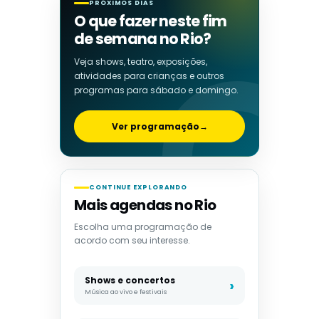
PRÓXIMOS DIAS
O que fazer neste fim
de semana no Rio?
Veja shows, teatro, exposições,
atividades para crianças e outros
programas para sábado e domingo.
Ver programação
→
CONTINUE EXPLORANDO
Mais agendas no Rio
Escolha uma programação de
acordo com seu interesse.
Shows e concertos
Música ao vivo e festivais