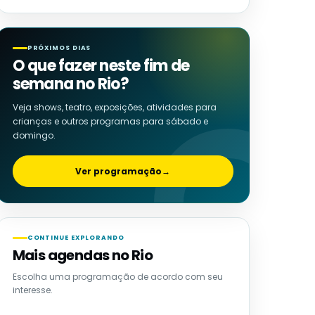
PRÓXIMOS DIAS
O que fazer neste fim de
semana no Rio?
Veja shows, teatro, exposições, atividades para
crianças e outros programas para sábado e
domingo.
Ver programação
→
CONTINUE EXPLORANDO
Mais agendas no Rio
Escolha uma programação de acordo com seu
interesse.