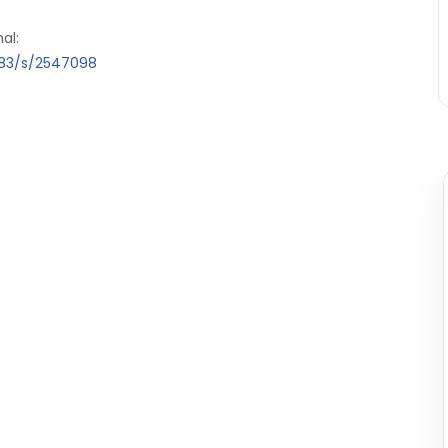
al:
883/s/2547098