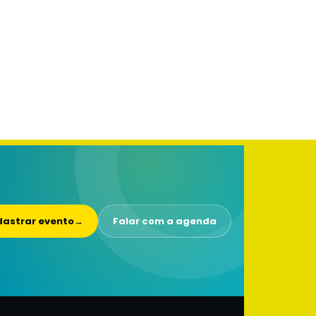
astrar evento
→
Falar com a agenda