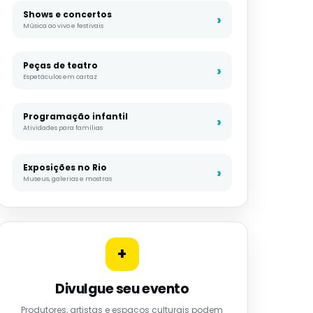
Shows e concertos
Música ao vivo e festivais
Peças de teatro
Espetáculos em cartaz
Programação infantil
Atividades para famílias
Exposições no Rio
Museus, galerias e mostras
+
Divulgue seu evento
Produtores, artistas e espaços culturais podem